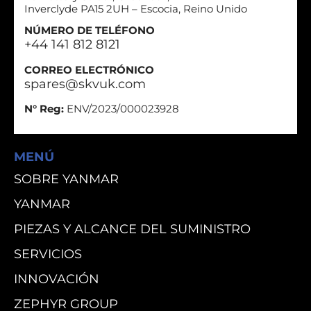
Inverclyde PA15 2UH – Escocia, Reino Unido
NÚMERO DE TELÉFONO
+44 141 812 8121
CORREO ELECTRÓNICO
spares@skvuk.com
N° Reg:
ENV/2023/000023928
MENÚ
SOBRE YANMAR
YANMAR
PIEZAS Y ALCANCE DEL SUMINISTRO
SERVICIOS
INNOVACIÓN
ZEPHYR GROUP