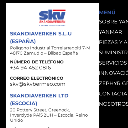
MENÚ
SOBRE YA
YANMAR
SKANDIAVERKEN S.L.U
(ESPAÑA)
PIEZAS Y 
Polígono Industrial Torrelarragoiti 7-M
SUMINIST
48170 Zamudio – Bilbao España
NÚMERO DE TELÉFONO
SERVICIOS
+34 94 452 0816
INNOVACI
CORREO ELECTRÓNICO
ZEPHYR G
skv@skvbermeo.com
CONTACTA
SKANDIAVERKEN LTD
(ESCOCIA)
NOSOTRO
20 Pottery Street, Greenock,
Inverclyde PA15 2UH – Escocia, Reino
Unido